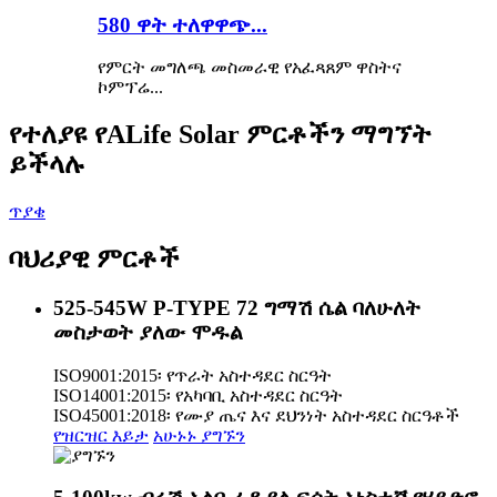
580 ዋት ተለዋዋጭ...
የምርት መግለጫ መስመራዊ የአፈጻጸም ዋስትና
ኮምፕሬ...
የተለያዩ የALife Solar ምርቶችን ማግኘት
ይችላሉ
ጥያቄ
ባህሪያዊ ምርቶች
525-545W P-TYPE 72 ግማሽ ሴል ባለሁለት
መስታወት ያለው ሞዱል
ISO9001:2015፡ የጥራት አስተዳደር ስርዓት
ISO14001:2015፡ የአካባቢ አስተዳደር ስርዓት
ISO45001:2018፡ የሙያ ጤና እና ደህንነት አስተዳደር ስርዓቶች
የዝርዝር እይታ
አሁኑኑ ያግኙን