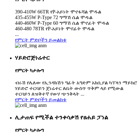
390-410W 66TR የP-አይነት ሞኖፋሻል ሞዱል
435-455W P-Type 72 ግማሽ ሴል ሞዱል
440-460W P-Type 60 ግማሽ ሴል ሞኖፊት ሞዱል
460-480 78TR የP-አይነት ሞኖፊት ሞዱል
...
የምርት ምድቦችን ይመልከቱ
ሃይድሮጅነሬተር
የምርት ካታሎግ
ብሩሽ የሌለው የኢንዳክሽን ግፊት አግድም አክሲያል ካፕላን ማይክሮ
ሃይድሮ ተርባይን ጀነሬተር ለቤት ውስጥ ጥቅም ላይ የሚውል
ተርባይን ለዝቅተኛ የውሃ ጭንቅላት ...
የምርት ምድቦችን ይመልከቱ
ሊታጠፍ የሚችል ተንቀሳቃሽ የፀሐይ ፓነል
የምርት ካታሎግ