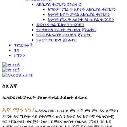
አክሲያል ተርባይን ጀነሬተር
አግድም የግፊት አይነት አክሲያል ተርባይን
አቀባዊ ክፍት ቻናል አክሲያል ተርባይን
አቀባዊ የግፊት አይነት አክሲያል ተርባይን
ድርብ ኖዝል ፔልተን ተርባይን
የተቀላቀለ የፍሰት ተርባይን ጀነሬተር
የራዲያል ፍሰት ተርባይን ጀነሬተር
የቱርጎ ተርባይን ጀነሬተር
ፕሮጀክቶች
ዜና
ያግኙን
ስለ እኛ
ኤላይፍ ሶላር፣
ጥራት ያለው የክፍል ሕይወት ይፍጠሩ
እኛ ማን ነን?
ኤላይፍ ሶላር በፀሐይ ምርቶች ምርምር እና ልማት፣
ምርት እና ሽያጭ ላይ የተሰማራ ሁሉን አቀፍ እና ከፍተኛ የቴክኖሎጂ
የፎቶቮልታይክ ድርጅት ነው። በቻይና ውስጥ በፀሐይ ፓነል፣ በፀሐይ
ኢንቨርተር፣ በፀሐይ መቆጣጠሪያ፣ በፀሐይ ፓምፕ ሲስተም፣ በፀሐይ