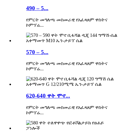
490 – 5...
የምርት መግለጫ መስመራዊ የአፈጻጸም ዋስትና
ኮምፕሬ...
570 – 5...
የምርት መግለጫ መስመራዊ የአፈጻጸም ዋስትና
ኮምፕሬ...
620-640 ዋት ሞኖ...
የምርት መግለጫ መስመራዊ የአፈጻጸም ዋስትና
ኮምፕሬ...