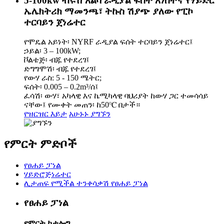
5-100kw ብሩሽ አልባ ራዲያል ፍሰት አነስተኛ የሃይድሮ
ኤሌክትሪክ ማመንጫ፣ ትኩስ ሽያጭ ያለው የፒኮ
ተርባይን ጀነሬተር
የሞዴል አይነት፡ NYRF ራዲያል ፍሰት ተርባይን ጀነሬተር፤
ኃይል፡ 3 – 100kW;
ቮልቴጅ፡ ብጁ የተደረገ፤
ድግግሞሽ፡ ብጁ የተደረገ፤
የውሃ ራስ: 5 - 150 ሜትር;
ፍሰት፡ 0.005 – 0.2m³/ሰ፤
ፈሳሽ፡ ውሃ፣ አካላዊ እና ኬሚካላዊ ባህሪያት ከውሃ ጋር ተመሳሳይ
ናቸው፤ የሙቀት መጠን፡ ከ50℃ በታች።
የዝርዝር እይታ
አሁኑኑ ያግኙን
የምርት ምድቦች
የፀሐይ ፓነል
ሃይድሮጅነሬተር
ሊታጠፍ የሚችል ተንቀሳቃሽ የፀሐይ ፓነል
የፀሐይ ፓነል
የምርት ካታሎግ