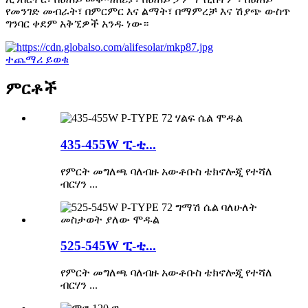
የመንገድ መብራት፣ በምርምር እና ልማት፣ በማምረቻ እና ሽያጭ ውስጥ
ግንባር ቀደም አቅኚዎች አንዱ ነው።
ተጨማሪ ይወቁ
ምርቶች
435-455W ፒ-ቲ...
የምርት መግለጫ ባለብዙ አውቶቡስ ቴክኖሎጂ የተሻለ
ብርሃን ...
525-545W ፒ-ቲ...
የምርት መግለጫ ባለብዙ አውቶቡስ ቴክኖሎጂ የተሻለ
ብርሃን ...