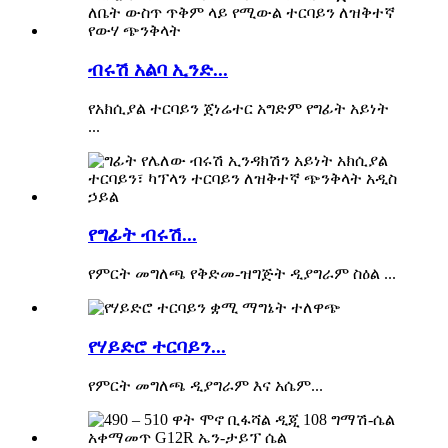
ብሩሽ አልባ ኢንድ...
የአክሲያል ተርባይን ጀነሬተር አግድም የግፊት አይነት
...
የግፊት ብሩሽ...
የምርት መግለጫ የቅድመ-ዝግጅት ዲያግራም ስዕል ...
የሃይድሮ ተርባይን...
የምርት መግለጫ ዲያግራም እና አሴም...