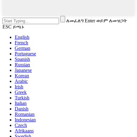
ለመፈለግ Enter ወይም ለመዝጋት
ESC ይጫኑ
English
French
German
Portuguese
Spanish
Russian
Japanese
Korean
Arabic
Irish
Greek
Turkish
Italian
Danish
Romanian
Indonesian
Czech
Afrikaans
Swedish