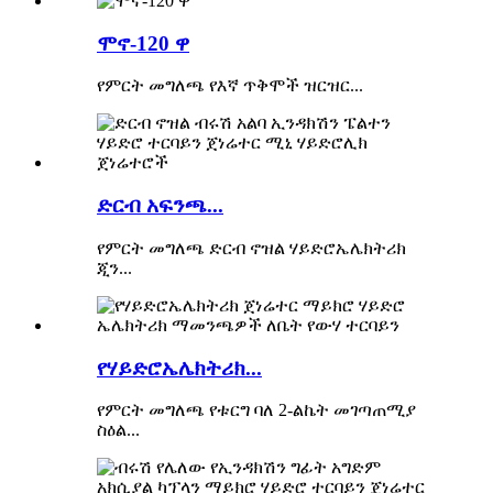
ሞኖ-120 ዋ
የምርት መግለጫ የእኛ ጥቅሞች ዝርዝር...
ድርብ አፍንጫ...
የምርት መግለጫ ድርብ ኖዝል ሃይድሮኤሌክትሪክ
ጂን...
የሃይድሮኤሌክትሪክ...
የምርት መግለጫ የቱርግ ባለ 2-ልኬት መገጣጠሚያ
ስዕል...