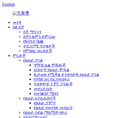
English
መነሻ
ስለ እኛ
እኛ ማን ነን
እኛን ለምን ይምረጡ
የኩባንያ ባህል
ተደጋጋሚ ጥያቄዎች
የምስክር ወረቀቶች
ምርቶች
የፀሐይ ፓነል
ግማሽ ሴል ሞጁሎች
አነስተኛ የፀሐይ ሞዱል
ሊታጠፍ የሚችል ተንቀሳቃሽ የፀሐይ ፓነል
የንግድ እና የኢንዱስትሪ
ተለዋዋጭ የ PV ፓነሎች
መኖሪያ ቤት
የመገልገያ ሚዛን
የፀሐይ አፕሊኬሽኖች
የፀሐይ ፓምፕ
የፀሐይ የመንገድ መብራት
የፀሐይ ኃይል ማከማቻ ባትሪ
ሃይድሮጅነሬተር