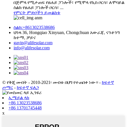
በጅምላ የሚታጠፍ የፀሐይ ፓነሎች፣ የሚሞላ የኪስ ቦርሳ፣ ለሞባይል
ስልክ የፀሐይ ፓነሎች ቦርሳ፣ ...
የምርት ምድቦችን ይመልከቱ
ስልክ:+8613023538686
ህንጻ 36, Hongqiao Xinyuan, Chongchuan አውራጃ, ናንቶንግ
ከተማ, ቻይና
gavin@alifesolar.com
info@alifesolar.com
© የቅጂ መብት - 2010-2021፡ መብቱ በህግ የተጠበቀ ነው።
-
ከፍተኛ
ጦማር
-
ከፍተኛ ፍለጋ
ኢሜይል ላክ
+86 13023538686
+86 13701745448
x